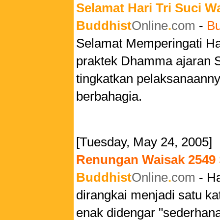
Selamat Hari Tri Suci W
Buddhist
Online
.
com
-
Bu
Selamat Memperingati Ha
praktek Dhamma ajaran S
tingkatkan pelaksanaan
berbahagia.
[Tuesday, May 24, 2005]
Renungan Waisak 2549 
Buddhist
Online
.
com
- Ha
dirangkai menjadi satu k
enak didengar "sederhana