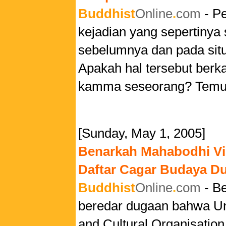
Buddhist
Online
.
com
- P
kejadian yang sepertinya
sebelumnya dan pada situ
Apakah hal tersebut berk
kamma seseorang? Temuk
[Sunday, May 1, 2005]
Benarkah Mahabodhi Vih
Daftar Cagar Budaya 
Buddhist
Online
.
com
- Be
beredar dugaan bahwa Uni
and Cultural Organisati