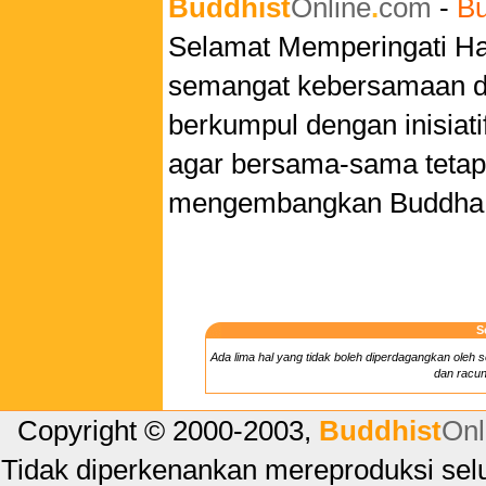
Buddhist
Online
.
com
-
Bu
Selamat Memperingati H
semangat kebersamaan da
berkumpul dengan inisiatif
agar bersama-sama teta
mengembangkan Buddha
S
Ada lima hal yang tidak boleh diperdagangkan oleh 
dan racun
Copyright © 2000-2003,
Buddhist
Onl
Tidak diperkenankan mereproduksi selu