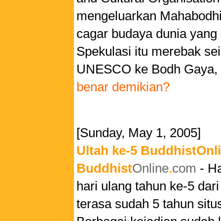
mengeluarkan Mahabodhi 
cagar budaya dunia yang d
Spekulasi itu merebak sei
UNESCO ke Bodh Gaya, In
benar demikian?
[Sunday, May 1, 2005]
Ultah ke-5 BuddhistOnl
Buddhist
Online
.
com
- Ha
hari ulang tahun ke-5 dar
terasa sudah 5 tahun situ