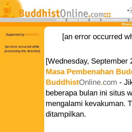
»
Index
|
Ajaran
-
Dasar
|
Berita
|
Dhammadesana
|
T
Dhamm
[an error occurred wh
Supported by
NewsPro
[an error occurred while
processing this directive]
[Wednesday, September 2
Masa Pembenahan Budd
Buddhist
Online
.
com
- Ji
beberapa bulan ini situs
mengalami kevakuman. Tid
ditampilkan.