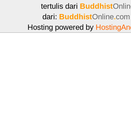
tertulis dari
Buddhist
Onlin
dari:
Buddhist
Online
.
com
Hosting powered by
HostingAn